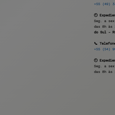
+55
(49)
3
🕙 Expedie
Seg. a sex
das 8h às 
do Sul
-
R
📞 Telefon
+55
(54)
9
🕙 Expedie
Seg. a sex
das 8h às 