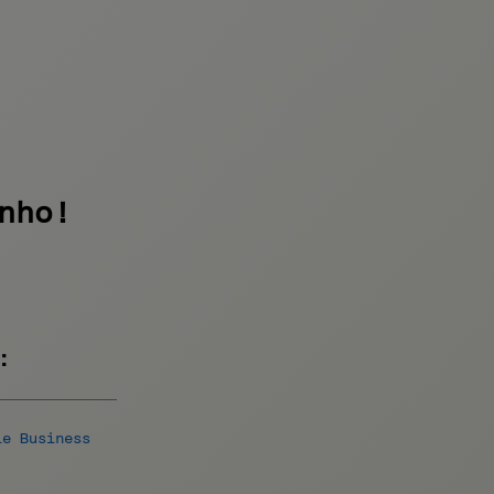
nho!
:
le Business