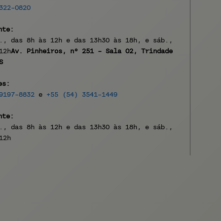
322-0820
nte:
., das 8h às 12h e das 13h30 às 18h, e sáb.,
12h
Av. Pinheiros, nº 251 - Sala 02,
Trindade
io Grande do
S
ul
es:
9197-8832
e
+55
(54)
3541-1449
nte:
., das 8h às 12h e das 13h30 às 18h, e sáb.,
12h