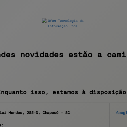
ndes novidades 
estão a cami
Enquanto isso, estamos à disposição
Eloi Mendes, 255-D,
Chapecó
-
S
anta
C
atarina
Goog
e: